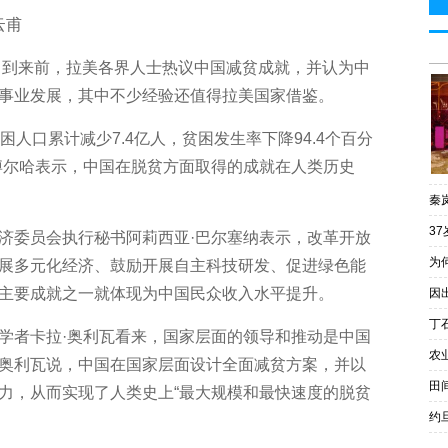
云甫
到来前，拉美各界人士热议中国减贫成就，并认为中
事业发展，其中不少经验还值得拉美国家借鉴。
口累计减少7.4亿人，贫困发生率下降94.4个百分
博尔哈表示，中国在脱贫方面取得的成就在人类历史
秦
3
委员会执行秘书阿莉西亚·巴尔塞纳表示，改革开放
为
展多元化经济、鼓励开展自主科技研发、促进绿色能
主要成就之一就体现为中国民众收入水平提升。
因
丁
者卡拉·奥利瓦看来，国家层面的领导和推动是中国
农
奥利瓦说，中国在国家层面设计全面减贫方案，并以
田
力，从而实现了人类史上“最大规模和最快速度的脱贫
约