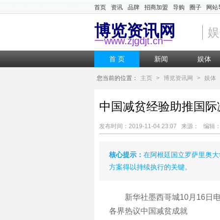
首页
资讯
品牌
招商加盟
导购
圈子
网站
博览资讯网
娱
一www.zjgdjt.cn一
首 页
新闻
娱体
您当前的位置：
主页
>
博览资讯网
>
娱体
中国减贫经验助推国际
发布时间：2019-11-04 23:07 来源： 编
核心提示：
在阿根廷国立罗萨里奥大
方案得以持续执行的关键。
新华社墨西哥城10月16日电
各界热议中国减贫成就