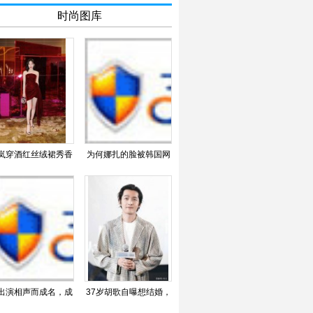
时尚图库
岚穿酒红丝绒裙秀香
为何娜扎的脸被韩国网
美腿 举手投足温柔
友吹上天？看到其他韩
出演相声而成名，成
37岁胡歌自曝想结婚，