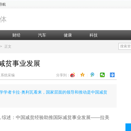
导航
体
财经
汽车
健康
科技
搜索资
>
正文
减贫事业发展
辑：系统采编
分享到：
|
|
|
|
学学者卡拉·奥利瓦看来，国家层面的领导和推动是中国减贫
 综述：中国减贫经验助推国际减贫事业发展——拉美