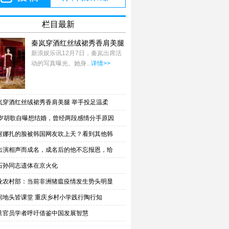
栏目最新
秦岚穿酒红丝绒裙秀香肩美腿
举手投足温柔
新浪娱乐讯12月7日，秦岚出席活
动的写真曝光。她身...
详情>>
岚穿酒红丝绒裙秀香肩美腿 举手投足温柔
7岁胡歌自曝想结婚，曾经两段感情分手原因
何娜扎的脸被韩国网友吹上天？看到其他韩
出演相声而成名，成名后的他不忘报恩，给
石孙同志遗体在京火化
业农村部：当前非洲猪瘟疫情发生势头明显
间地头皆课堂 重庆乡村小学践行陶行知
旦官员学者呼吁借鉴中国发展智慧