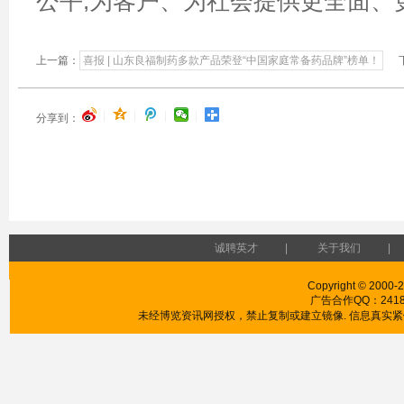
公平,为客户、为社会提供更全面、
上一篇：
喜报 | 山东良福制药多款产品荣登“中国家庭常备药品牌”榜单！
下
|
|
|
|
分享到：
诚聘英才
|
关于我们
|
Copyright © 2000-20
广告合作QQ：241853
未经博览资讯网授权，禁止复制或建立镜像. 信息真实紧供