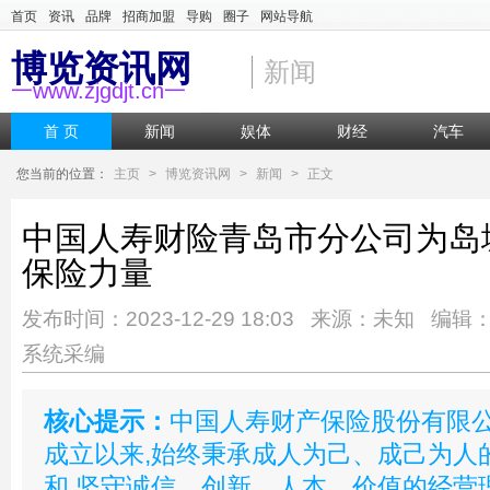
首页
资讯
品牌
招商加盟
导购
圈子
网站导航
博览资讯网
新闻
一www.zjgdjt.cn一
首 页
新闻
娱体
财经
汽车
您当前的位置：
主页
>
博览资讯网
>
新闻
>
正文
中国人寿财险青岛市分公司为岛
保险力量
发布时间：2023-12-29 18:03 来源：未知 编辑
系统采编
核心提示：
中国人寿财产保险股份有限
成立以来,始终秉承成人为己、成己为人
和,坚守诚信、创新、人本、价值的经营