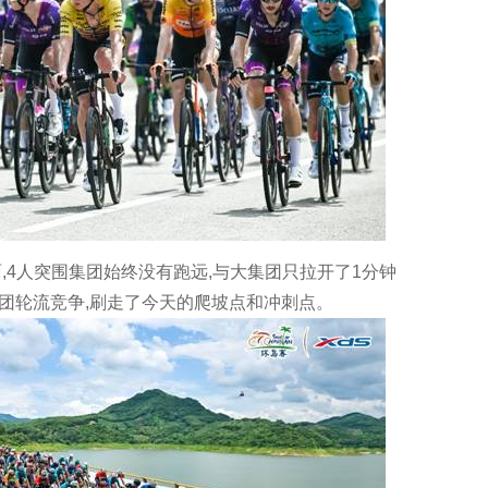
,4人突围集团始终没有跑远,与大集团只拉开了1分钟
团轮流竞争,刷走了今天的爬坡点和冲刺点。