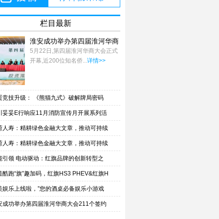
栏目最新
淮安成功举办第四届淮河华商
大会211个签约
5月22日,第四届淮河华商大会正式
开幕,近200位知名侨...
详情>>
蛋竞技升级： 《熊猫九式》破解牌局密码
川妥妥E行响应11月消防宣传月开展系列活
荷人寿：精耕绿色金融大文章，推动可持续
荷人寿：精耕绿色金融大文章，推动可持续
能引领 电动驱动：红旗品牌的创新转型之
道酷跑“旗”趣加码，红旗HS3 PHEV&红旗H
美娱乐上线啦，”您的酒桌必备娱乐小游戏
安成功举办第四届淮河华商大会211个签约