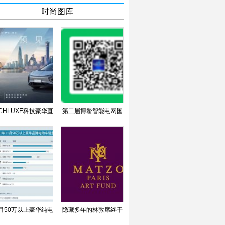
时尚图库
ECHLUXE科技豪华直
第二届博鳌智能电网国
用户 高合中心7城10
际论坛 即将开幕
店
1月50万以上豪华纯电
隐藏多年的林敦席终于