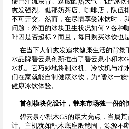
便已汗流浃背。这般酷热天气，让“冰饮
愈发强烈。瞧那奶茶店、咖啡店，队伍
不可开交。然而，在尽情享受冰饮时，
问题：外面的冰块卫生状况如何？各种
啡因是否超标？而且，每日购买冰饮也
在当下人们愈发追求健康生活的背景
水品牌碧云泉创新推出了碧云泉小积木G
水机。它巧妙地将制冰机、冷饮机与净
们在家就能自制健康冰饮，为“嗜冰一族
健康冰饮体验。
首创模块化设计，带来市场独一份的
碧云泉小积木G5的最大亮点，当属其
计。主机犹如积木底座般稳固，源源不