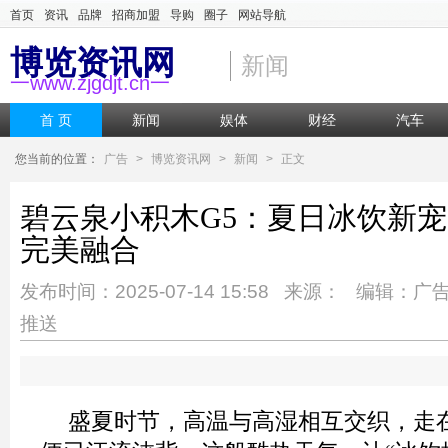
首页
资讯
品牌
招商加盟
导购
圈子
网站导航
博览资讯网
新闻
一www.zjgdjt.cn一
首 页
新闻
娱体
财经
汽车
您当前的位置：
广告
>
博览资讯网
>
新闻
>
正文
碧云泉小积木G5：夏日冰饮新
完美融合
发布时间：2025-07-14 15:58 来源： 编辑：广
推送
盛夏时节，高温与高湿相互交织，走